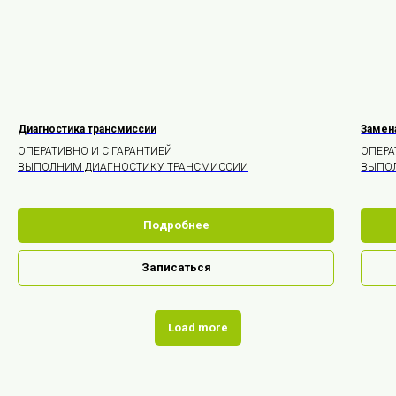
Диагностика трансмиссии
Замен
ОПЕРАТИВНО И С ГАРАНТИЕЙ
ОПЕРА
ВЫПОЛНИМ ДИАГНОСТИКУ ТРАНСМИССИИ
ВЫПО
Подробнее
Записаться
Load more