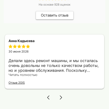
На основе
928
оценок
Оставить отзыв
Анна Кадысева
30 июня 2026
Делали здесь ремонт машины, и мы осталась
очень довольны не только качеством работы,
но и уровнем обслуживания. Поскольку
машину пришлось оставить утром, для меня
Читать полностью
одной было проблематично вовремя
Отзыв 2GIS
добраться до работы. Мастер автосервиса
любезно предложил подвезти меня, за что ему
отдельная благодарность. Сервис, где
действительно ценят и уважают своих
клиентов!