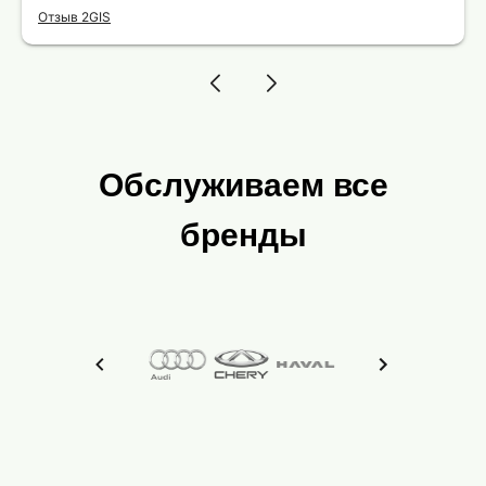
одной было проблематично вовремя
Отзыв 2GIS
добраться до работы. Мастер автосервиса
любезно предложил подвезти меня, за что ему
отдельная благодарность. Сервис, где
действительно ценят и уважают своих
клиентов!
Обслуживаем все
бренды