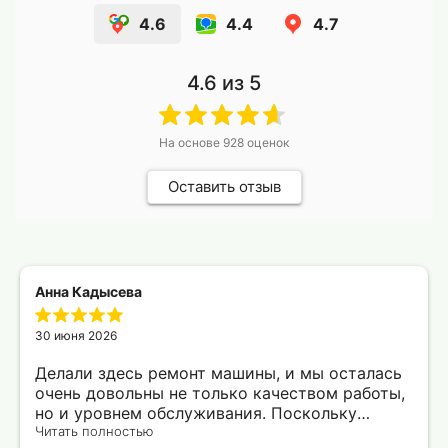
4.6
4.4
4.7
4.6
из 5
На основе
928
оценок
Оставить отзыв
Анна Кадысева
30 июня 2026
Делали здесь ремонт машины, и мы осталась
очень довольны не только качеством работы,
но и уровнем обслуживания. Поскольку
машину пришлось оставить утром, для меня
Читать полностью