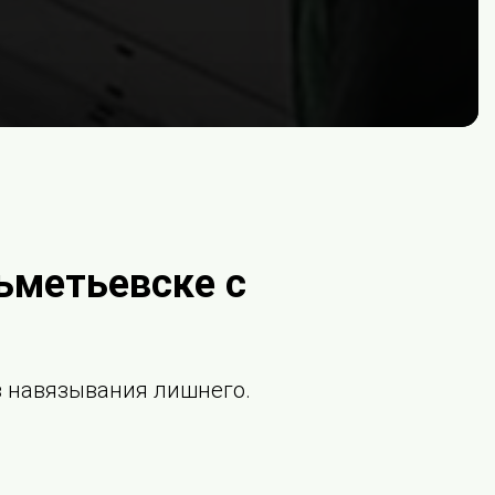
ьметьевске с
ез навязывания лишнего.