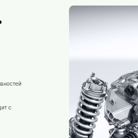
ь
овностей
дит с