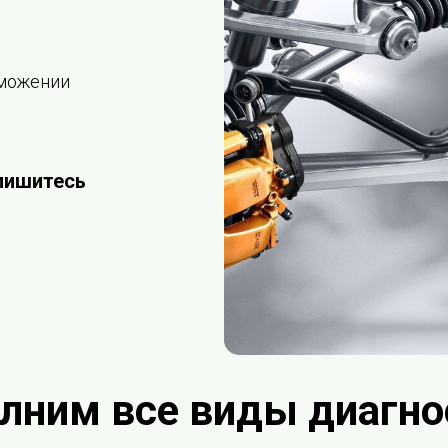
рможении
пишитесь
лним все виды диагно