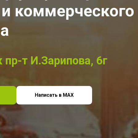
 и коммерческого
та
 пр-т И.Зарипова, 6г
Написать в МАХ