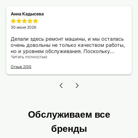
Анна Кадысева
30 июня 2026
Делали здесь ремонт машины, и мы осталась
очень довольны не только качеством работы,
но и уровнем обслуживания. Поскольку
машину пришлось оставить утром, для меня
Читать полностью
одной было проблематично вовремя
Отзыв 2GIS
добраться до работы. Мастер автосервиса
любезно предложил подвезти меня, за что ему
отдельная благодарность. Сервис, где
действительно ценят и уважают своих
клиентов!
Обслуживаем все
бренды