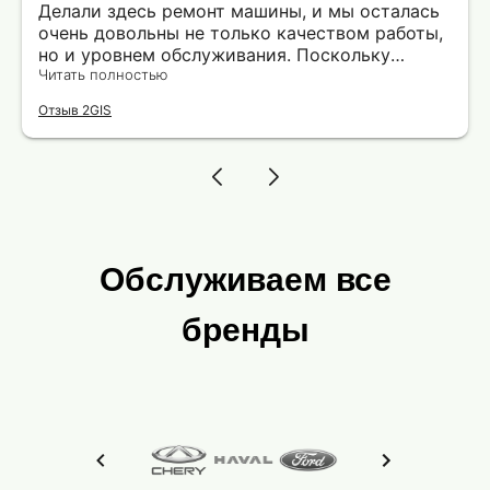
Делали здесь ремонт машины, и мы осталась
очень довольны не только качеством работы,
но и уровнем обслуживания. Поскольку
машину пришлось оставить утром, для меня
Читать полностью
одной было проблематично вовремя
Отзыв 2GIS
добраться до работы. Мастер автосервиса
любезно предложил подвезти меня, за что ему
отдельная благодарность. Сервис, где
действительно ценят и уважают своих
клиентов!
Обслуживаем все
бренды