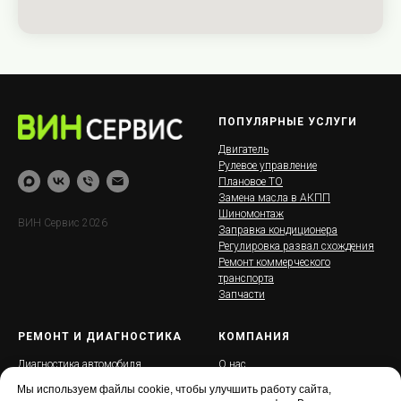
ПОПУЛЯРНЫЕ УСЛУГИ
Двигатель
Рулевое управление
Плановое ТО
Замена масла в АКПП
Шиномонтаж
ВИН Сервис 2026
Заправка кондиционера
Регулировка развал схождения
Ремонт коммерческого
транспорта
Запчасти
РЕМОНТ И ДИАГНОСТИКА
КОМПАНИЯ
Диагностика автомобиля
О нас
Ходовая часть и подвеска
Контакты
Мы используем файлы cookie, чтобы улучшить работу сайта,
Тормозная система
Кешбэк