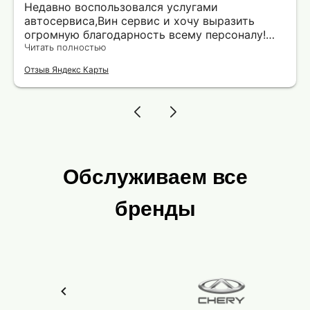
Недавно воспользовался услугами
автосервиса,Вин сервис и хочу выразить
огромную благодарность всему персоналу!
Особенно впечатлила оперативность и
Читать полностью
профессионализм мастеров. Порадовало, что
Отзыв Яндекс Карты
все работы были выполнены в оговоренные
сроки и с подробными объяснениями каждого
этапа ремонта. Ребята действительно знают
своё дело! Отдельная благодарность Роману
Обслуживаем все
бренды