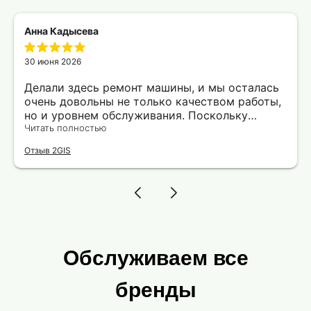
Анна Кадысева
30 июня 2026
Делали здесь ремонт машины, и мы осталась
очень довольны не только качеством работы,
но и уровнем обслуживания. Поскольку
машину пришлось оставить утром, для меня
Читать полностью
одной было проблематично вовремя
Отзыв 2GIS
добраться до работы. Мастер автосервиса
любезно предложил подвезти меня, за что ему
отдельная благодарность. Сервис, где
действительно ценят и уважают своих
клиентов!
Обслуживаем все
бренды