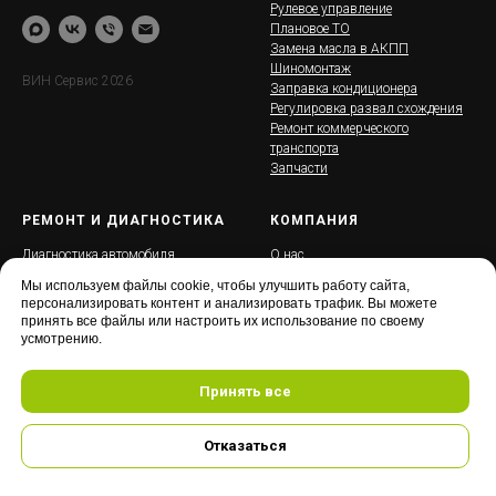
Рулевое управление
Плановое ТО
Замена масла в АКПП
Шиномонтаж
ВИН Сервис 2026
Заправка кондиционера
Регулировка развал схождения
Ремонт коммерческого
транспорта
Запчасти
РЕМОНТ И ДИАГНОСТИКА
КОМПАНИЯ
Диагностика автомобиля
О нас
Ходовая часть и подвеска
Контакты
Мы используем файлы cookie, чтобы улучшить работу сайта,
Тормозная система
Кешбэк
персонализировать контент и анализировать трафик. Вы можете
Топливная система
Отзывы
принять все файлы или настроить их использование по своему
Восстановление деталей
Политика конфиденциальности
усмотрению.
двигателей
Трансмиссия
Принять все
Автоэлектрика и установка
оборудования
Выхлопная система
Отказаться