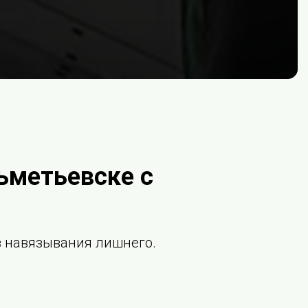
ьметьевске с
ез навязывания лишнего.