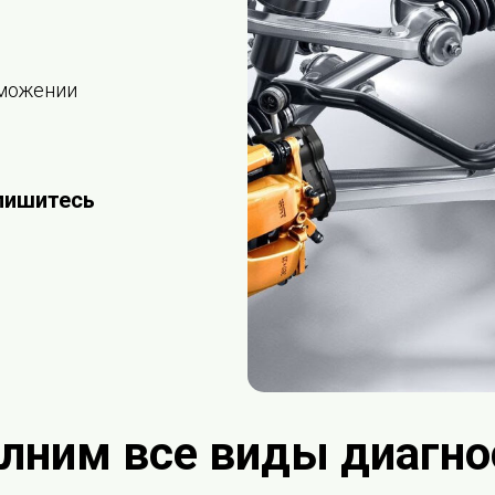
рможении
пишитесь
лним все виды диагно