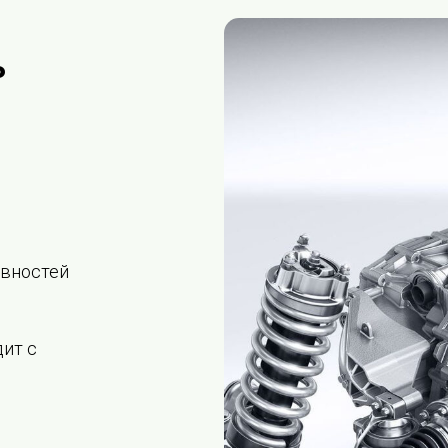
ь
овностей
дит с