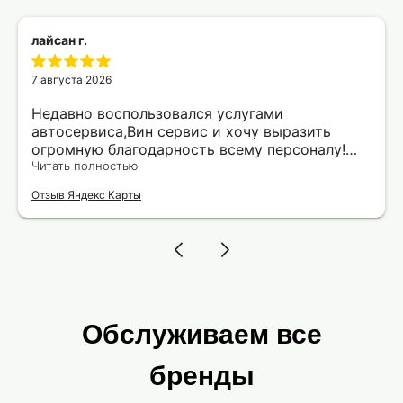
лайсан г.
7 августа 2026
Недавно воспользовался услугами
автосервиса,Вин сервис и хочу выразить
огромную благодарность всему персоналу!
Особенно впечатлила оперативность и
Читать полностью
профессионализм мастеров. Порадовало, что
Отзыв Яндекс Карты
все работы были выполнены в оговоренные
сроки и с подробными объяснениями каждого
этапа ремонта. Ребята действительно знают
своё дело! Отдельная благодарность Роману
Обслуживаем все
бренды